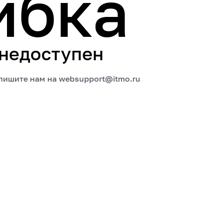
ибка
 недоступен
апишите нам на
websupport@itmo.ru